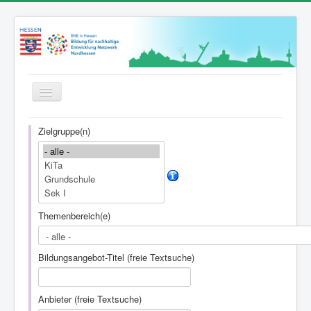
Toggle
Navigation
Startseite
Zielgruppe(n)
News
Wer wir sind
Bildungsangebote
Themenbereich(e)
Netzwerkpartner*innen
Hessenweit vernetzt
Bildungsangebot-Titel (freie Textsuche)
Bildung für Nachhaltige Entwicklung
BNE-Zertifizierung
Anbieter (freie Textsuche)