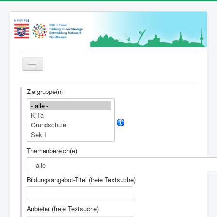
Toggle
Navigation
Startseite
Zielgruppe(n)
News
Wer wir sind
Bildungsangebote
Themenbereich(e)
Netzwerkpartner*innen
Hessenweit vernetzt
Bildungsangebot-Titel (freie Textsuche)
Bildung für Nachhaltige Entwicklung
BNE-Zertifizierung
Anbieter (freie Textsuche)